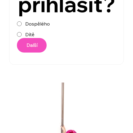
přihlásit?
Dospělého
Dítě
Další