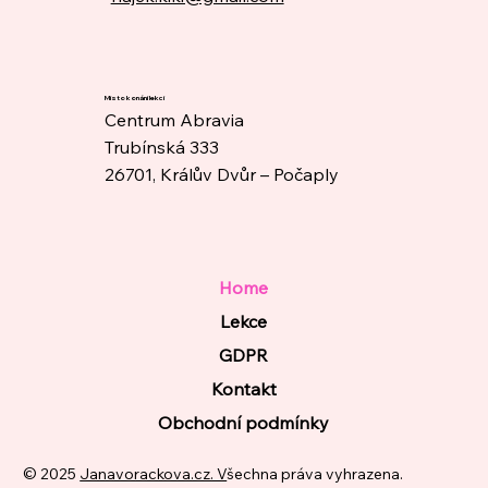
Místo konání lekcí
Centrum Abravia
Trubínská 333
26701, Králův Dvůr – Počaply
Home
Lekce
GDPR
Kontakt
Obchodní podmínky
© 2025
Janavorackova.cz. V
šechna práva vyhrazena.